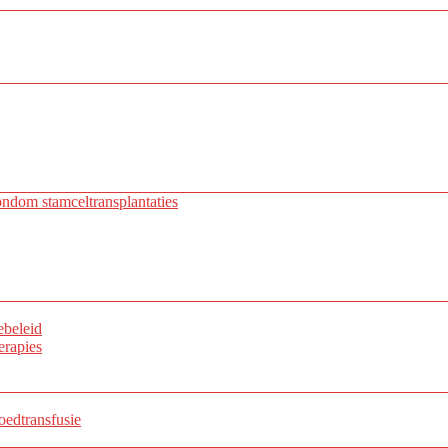
ondom stamceltransplantaties
ebeleid
erapies
edtransfusie