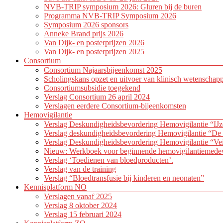
NVB-TRIP symposium 2026: Gluren bij de buren
Programma NVB-TRIP Symposium 2026
Symposium 2026 sponsors
Anneke Brand prijs 2026
Van Dijk- en posterprijzen 2026
Van Dijk- en posterprijzen 2025
Consortium
Consortium Najaarsbijeenkomst 2025
Scholingskans opzet en uitvoer van klinisch wetenschap
Consortiumsubsidie toegekend
Verslag Consortium 26 april 2024
Verslagen eerdere Consortium-bijeenkomsten
Hemovigilantie
Verslag Deskundigheidsbevordering Hemovigilantie “IJz
Verslag deskundigheidsbevordering Hemovigilantie “De 
Verslag Deskundigheidsbevordering Hemovigilantie “Vei
Nieuw: Werkboek voor beginnende hemovigilantiemede
Verslag ‘Toedienen van bloedproducten’.
Verslag van de training
Verslag “Bloedtransfusie bij kinderen en neonaten”
Kennisplatform NO
Verslagen vanaf 2025
Verslag 8 oktober 2024
Verslag 15 februari 2024