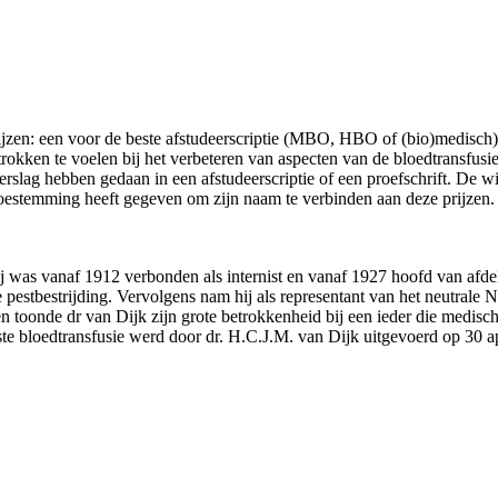
ijzen: een voor de beste afstudeerscriptie (MBO, HBO of (bio)medisch) 
etrokken te voelen bij het verbeteren van aspecten van de bloedtransfus
slag hebben gedaan in een afstudeerscriptie of een proefschrift. De win
toestemming heeft gegeven om zijn naam te verbinden aan deze prijzen
j was vanaf 1912 verbonden als internist en vanaf 1927 hoofd van afde
 pestbestrijding. Vervolgens nam hij als representant van het neutrale
 toonde dr van Dijk zijn grote betrokkenheid bij een ieder die medische 
ste bloedtransfusie werd door dr. H.C.J.M. van Dijk uitgevoerd op 30 a