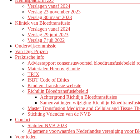
Kennisplatform ZO
Verslagen vanaf 2024
Verslag 23 november 2023
Verslag 30 maart 2023
Kliniek van Bloedtransfusie
Verslagen vanaf 2024
Verslag 29 juni 2023
Verslag 7 juli 2022
Onderwijscommissie
Van Dijk Prijzen
Praktische info
Adviesrapport consensusvoorstel bloedtransfusiebeleid r
Materialen Hemovigilantie
TRIX
ISBT Code of Ethics
Kind en Transfusie website
Richtlijn Bloedtransfusiebeleid
Achtergrond Richtlijn Bloedtransfusies
Samenvattingen wijziging Richtlijn Bloedtransfusi
Master Transfusion Medicine and Cellular and Tissue Th
Stichting Vrienden van de NVB
Contact
Statuten NVB 2023
Algemene voorwaarden Nederlandse vereniging voor Blo
Voor leden