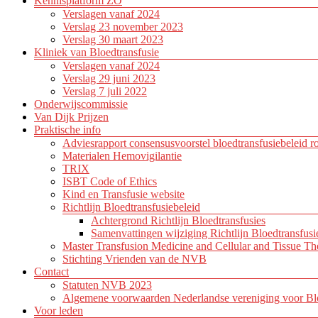
Kennisplatform ZO
Verslagen vanaf 2024
Verslag 23 november 2023
Verslag 30 maart 2023
Kliniek van Bloedtransfusie
Verslagen vanaf 2024
Verslag 29 juni 2023
Verslag 7 juli 2022
Onderwijscommissie
Van Dijk Prijzen
Praktische info
Adviesrapport consensusvoorstel bloedtransfusiebeleid r
Materialen Hemovigilantie
TRIX
ISBT Code of Ethics
Kind en Transfusie website
Richtlijn Bloedtransfusiebeleid
Achtergrond Richtlijn Bloedtransfusies
Samenvattingen wijziging Richtlijn Bloedtransfusi
Master Transfusion Medicine and Cellular and Tissue Th
Stichting Vrienden van de NVB
Contact
Statuten NVB 2023
Algemene voorwaarden Nederlandse vereniging voor Blo
Voor leden