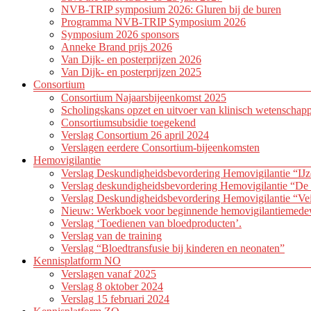
NVB-TRIP symposium 2026: Gluren bij de buren
Programma NVB-TRIP Symposium 2026
Symposium 2026 sponsors
Anneke Brand prijs 2026
Van Dijk- en posterprijzen 2026
Van Dijk- en posterprijzen 2025
Consortium
Consortium Najaarsbijeenkomst 2025
Scholingskans opzet en uitvoer van klinisch wetenschap
Consortiumsubsidie toegekend
Verslag Consortium 26 april 2024
Verslagen eerdere Consortium-bijeenkomsten
Hemovigilantie
Verslag Deskundigheidsbevordering Hemovigilantie “IJz
Verslag deskundigheidsbevordering Hemovigilantie “De 
Verslag Deskundigheidsbevordering Hemovigilantie “Vei
Nieuw: Werkboek voor beginnende hemovigilantiemede
Verslag ‘Toedienen van bloedproducten’.
Verslag van de training
Verslag “Bloedtransfusie bij kinderen en neonaten”
Kennisplatform NO
Verslagen vanaf 2025
Verslag 8 oktober 2024
Verslag 15 februari 2024