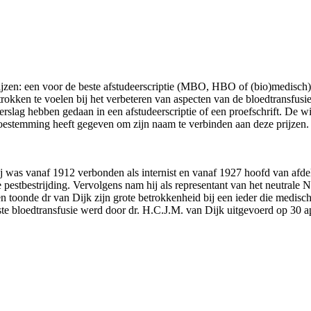
ijzen: een voor de beste afstudeerscriptie (MBO, HBO of (bio)medisch) 
etrokken te voelen bij het verbeteren van aspecten van de bloedtransfus
slag hebben gedaan in een afstudeerscriptie of een proefschrift. De win
toestemming heeft gegeven om zijn naam te verbinden aan deze prijzen
j was vanaf 1912 verbonden als internist en vanaf 1927 hoofd van afde
 pestbestrijding. Vervolgens nam hij als representant van het neutrale
 toonde dr van Dijk zijn grote betrokkenheid bij een ieder die medische 
ste bloedtransfusie werd door dr. H.C.J.M. van Dijk uitgevoerd op 30 a