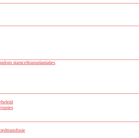
ondom stamceltransplantaties
ebeleid
erapies
edtransfusie