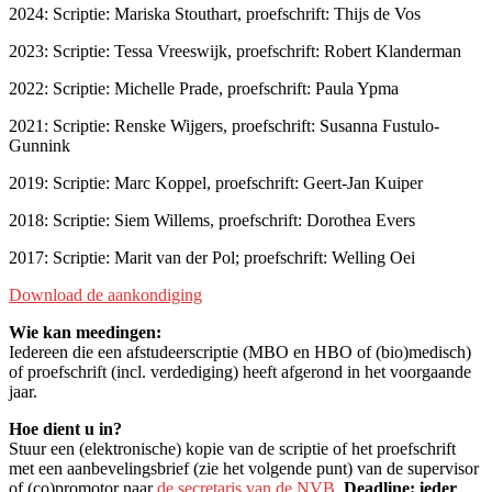
2024: Scriptie: Mariska Stouthart, proefschrift: Thijs de Vos
2023: Scriptie: Tessa Vreeswijk, proefschrift: Robert Klanderman
2022: Scriptie: Michelle Prade, proefschrift: Paula Ypma
2021: Scriptie: Renske Wijgers, proefschrift: Susanna Fustulo-
Gunnink
2019: Scriptie: Marc Koppel, proefschrift: Geert-Jan Kuiper
2018: Scriptie: Siem Willems, proefschrift: Dorothea Evers
2017: Scriptie: Marit van der Pol; proefschrift: Welling Oei
Download de aankondiging
Wie kan meedingen:
Iedereen die een afstudeerscriptie (MBO en HBO of (bio)medisch)
of proefschrift (incl. verdediging) heeft afgerond in het voorgaande
jaar.
Hoe dient u in?
Stuur een (elektronische) kopie van de scriptie of het proefschrift
met een aanbevelingsbrief (zie het volgende punt) van de supervisor
of (co)promotor naar
de secretaris van de NVB
.
Deadline: ieder