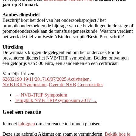
jaar op 31 maart.
Aanbevelingsbrief
Beschrijf kort het doel van het onderzoeksproject / het
promotieonderzoek en de bijdrage van de bevindingen in de stage of
promotieonderzoek aan de transfusiegeneeskunde. Waarom verdient
het werk de titel van Beste Afstudeerscriptie/Beste Proefschrift?
Uitreiking
De winnaars krijgen de gelegenheid om het onderzoek kort te
presenteren tijdens het NVB/TRIP symposium. Beiden ontvangen
een geldprijs van 500 euro, een aandenken en een certificaat.
Van Dijk Prijzen
62632190
19/11/2017
16/07/2025
Activiteiten
,
NVBTRIPSymposium
,
Over de NVB
Geen reacties
←
NVB-TRIP Symposium
Terugblik NVB-TRIP symposium 2017
→
Geef een reactie
Je moet
inloggen
om een reactie te kunnen plaatsen.
Deze site gebruikt Akismet om spam te verminderen.
Bekijk hoe je