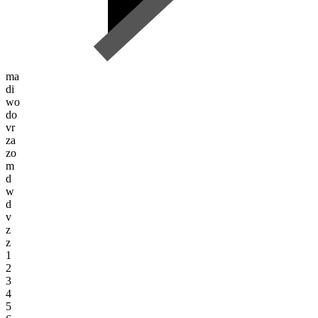
ma
di
wo
do
vr
za
zo
m
d
w
d
v
z
z
1
2
3
4
5