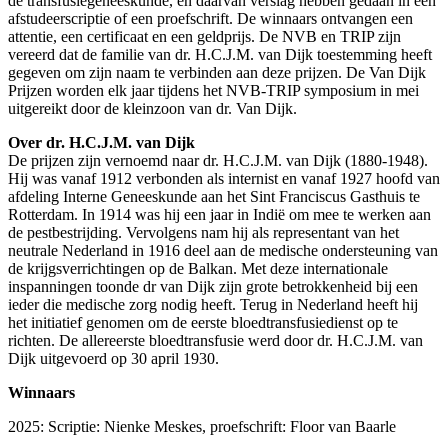
de transfusiegeneeskunde, en daarvan verslag hebben gedaan in een
afstudeerscriptie of een proefschrift. De winnaars ontvangen een
attentie, een certificaat en een geldprijs. De NVB en TRIP zijn
vereerd dat de familie van dr. H.C.J.M. van Dijk toestemming heeft
gegeven om zijn naam te verbinden aan deze prijzen. De Van Dijk
Prijzen worden elk jaar tijdens het NVB-TRIP symposium in mei
uitgereikt door de kleinzoon van dr. Van Dijk.
Over dr. H.C.J.M. van Dijk
De prijzen zijn vernoemd naar dr. H.C.J.M. van Dijk (1880-1948).
Hij was vanaf 1912 verbonden als internist en vanaf 1927 hoofd van
afdeling Interne Geneeskunde aan het Sint Franciscus Gasthuis te
Rotterdam. In 1914 was hij een jaar in Indië om mee te werken aan
de pestbestrijding. Vervolgens nam hij als representant van het
neutrale Nederland in 1916 deel aan de medische ondersteuning van
de krijgsverrichtingen op de Balkan. Met deze internationale
inspanningen toonde dr van Dijk zijn grote betrokkenheid bij een
ieder die medische zorg nodig heeft. Terug in Nederland heeft hij
het initiatief genomen om de eerste bloedtransfusiedienst op te
richten. De allereerste bloedtransfusie werd door dr. H.C.J.M. van
Dijk uitgevoerd op 30 april 1930.
Winnaars
2025: Scriptie: Nienke Meskes, proefschrift: Floor van Baarle