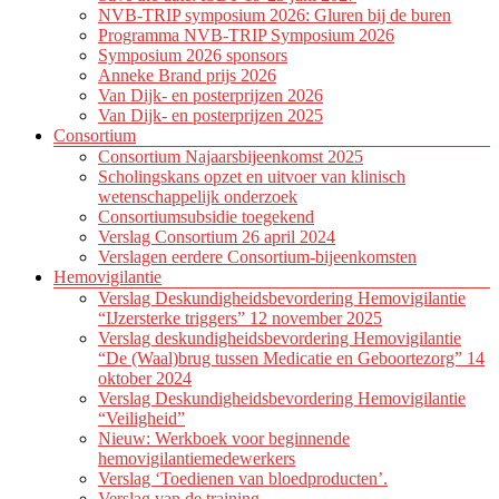
NVB-TRIP symposium 2026: Gluren bij de buren
Programma NVB-TRIP Symposium 2026
Symposium 2026 sponsors
Anneke Brand prijs 2026
Van Dijk- en posterprijzen 2026
Van Dijk- en posterprijzen 2025
Consortium
Consortium Najaarsbijeenkomst 2025
Scholingskans opzet en uitvoer van klinisch
wetenschappelijk onderzoek
Consortiumsubsidie toegekend
Verslag Consortium 26 april 2024
Verslagen eerdere Consortium-bijeenkomsten
Hemovigilantie
Verslag Deskundigheidsbevordering Hemovigilantie
“IJzersterke triggers” 12 november 2025
Verslag deskundigheidsbevordering Hemovigilantie
“De (Waal)brug tussen Medicatie en Geboortezorg” 14
oktober 2024
Verslag Deskundigheidsbevordering Hemovigilantie
“Veiligheid”
Nieuw: Werkboek voor beginnende
hemovigilantiemedewerkers
Verslag ‘Toedienen van bloedproducten’.
Verslag van de training