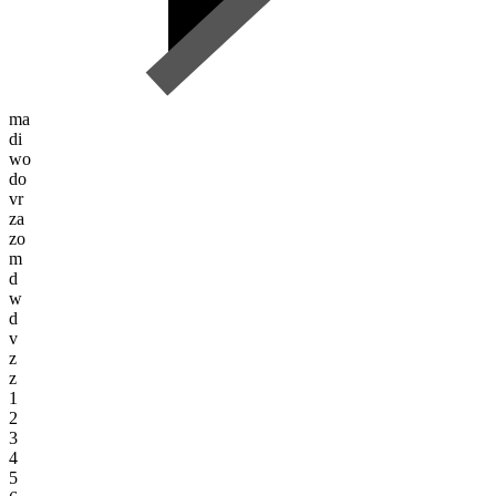
ma
di
wo
do
vr
za
zo
m
d
w
d
v
z
z
1
2
3
4
5