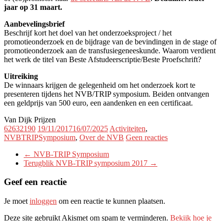
jaar op 31 maart.
Aanbevelingsbrief
Beschrijf kort het doel van het onderzoeksproject / het
promotieonderzoek en de bijdrage van de bevindingen in de stage of
promotieonderzoek aan de transfusiegeneeskunde. Waarom verdient
het werk de titel van Beste Afstudeerscriptie/Beste Proefschrift?
Uitreiking
De winnaars krijgen de gelegenheid om het onderzoek kort te
presenteren tijdens het NVB/TRIP symposium. Beiden ontvangen
een geldprijs van 500 euro, een aandenken en een certificaat.
Van Dijk Prijzen
62632190
19/11/2017
16/07/2025
Activiteiten
,
NVBTRIPSymposium
,
Over de NVB
Geen reacties
←
NVB-TRIP Symposium
Terugblik NVB-TRIP symposium 2017
→
Geef een reactie
Je moet
inloggen
om een reactie te kunnen plaatsen.
Deze site gebruikt Akismet om spam te verminderen.
Bekijk hoe je