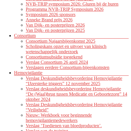
NVB-TRIP symposium 2026: Gluren bij de buren
Programma NVB-TRIP Symposium 2026
Symposium 2026 sponsors
Anneke Brand prijs 2026
Van Dijk- en posterprijzen 2026
Van Dijk- en posterprijzen 2025
Consortium
Consortium Najaarsbijeenkomst 2025
Scholingskans opzet en uitvoer van klinisch
wetenschappelijk onderzoek
Consortiumsubsidie toegekend
Verslag Consortium 26 april 2024
Verslagen eerdere Consortium-bijeenkomsten
Hemovigilantie
Verslag Deskundigheidsbevordering Hemovigilantie
“IJzersterke triggers” 12 november 2025
Verslag deskundigheidsbevordering Hemovigilantie
“De (Waal)brug tussen Medicatie en Geboortezorg” 14
oktober 2024
Verslag Deskundigheidsbevordering Hemovigilantie
“Veiligheid”
Nieuw: Werkboek voor beginnende
hemovigilantiemedewerkers
Verslag ‘Toedienen van bloedproducten’.
Verslag van de training