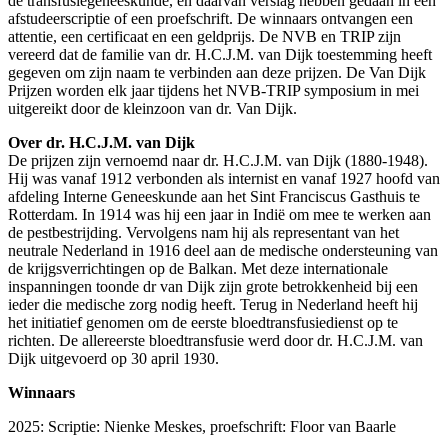
de transfusiegeneeskunde, en daarvan verslag hebben gedaan in een
afstudeerscriptie of een proefschrift. De winnaars ontvangen een
attentie, een certificaat en een geldprijs. De NVB en TRIP zijn
vereerd dat de familie van dr. H.C.J.M. van Dijk toestemming heeft
gegeven om zijn naam te verbinden aan deze prijzen. De Van Dijk
Prijzen worden elk jaar tijdens het NVB-TRIP symposium in mei
uitgereikt door de kleinzoon van dr. Van Dijk.
Over dr. H.C.J.M. van Dijk
De prijzen zijn vernoemd naar dr. H.C.J.M. van Dijk (1880-1948).
Hij was vanaf 1912 verbonden als internist en vanaf 1927 hoofd van
afdeling Interne Geneeskunde aan het Sint Franciscus Gasthuis te
Rotterdam. In 1914 was hij een jaar in Indië om mee te werken aan
de pestbestrijding. Vervolgens nam hij als representant van het
neutrale Nederland in 1916 deel aan de medische ondersteuning van
de krijgsverrichtingen op de Balkan. Met deze internationale
inspanningen toonde dr van Dijk zijn grote betrokkenheid bij een
ieder die medische zorg nodig heeft. Terug in Nederland heeft hij
het initiatief genomen om de eerste bloedtransfusiedienst op te
richten. De allereerste bloedtransfusie werd door dr. H.C.J.M. van
Dijk uitgevoerd op 30 april 1930.
Winnaars
2025: Scriptie: Nienke Meskes, proefschrift: Floor van Baarle