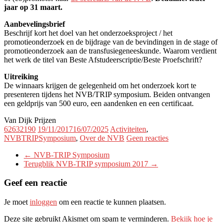
jaar op 31 maart.
Aanbevelingsbrief
Beschrijf kort het doel van het onderzoeksproject / het
promotieonderzoek en de bijdrage van de bevindingen in de stage of
promotieonderzoek aan de transfusiegeneeskunde. Waarom verdient
het werk de titel van Beste Afstudeerscriptie/Beste Proefschrift?
Uitreiking
De winnaars krijgen de gelegenheid om het onderzoek kort te
presenteren tijdens het NVB/TRIP symposium. Beiden ontvangen
een geldprijs van 500 euro, een aandenken en een certificaat.
Van Dijk Prijzen
62632190
19/11/2017
16/07/2025
Activiteiten
,
NVBTRIPSymposium
,
Over de NVB
Geen reacties
←
NVB-TRIP Symposium
Terugblik NVB-TRIP symposium 2017
→
Geef een reactie
Je moet
inloggen
om een reactie te kunnen plaatsen.
Deze site gebruikt Akismet om spam te verminderen.
Bekijk hoe je