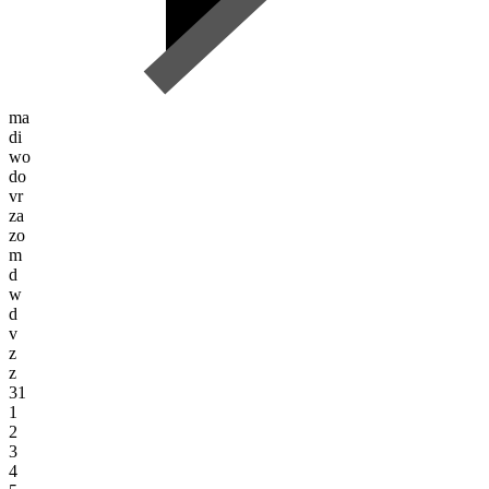
ma
di
wo
do
vr
za
zo
m
d
w
d
v
z
z
31
1
2
3
4