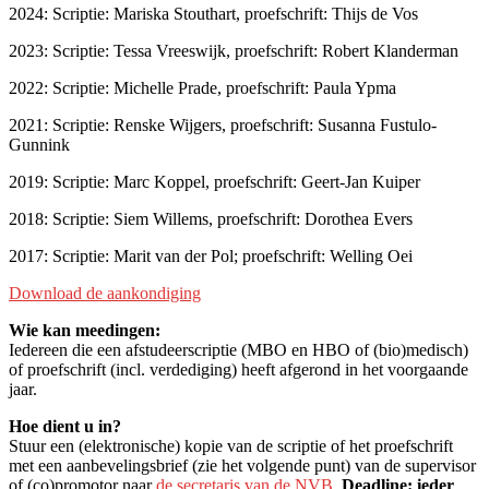
2024: Scriptie: Mariska Stouthart, proefschrift: Thijs de Vos
2023: Scriptie: Tessa Vreeswijk, proefschrift: Robert Klanderman
2022: Scriptie: Michelle Prade, proefschrift: Paula Ypma
2021: Scriptie: Renske Wijgers, proefschrift: Susanna Fustulo-
Gunnink
2019: Scriptie: Marc Koppel, proefschrift: Geert-Jan Kuiper
2018: Scriptie: Siem Willems, proefschrift: Dorothea Evers
2017: Scriptie: Marit van der Pol; proefschrift: Welling Oei
Download de aankondiging
Wie kan meedingen:
Iedereen die een afstudeerscriptie (MBO en HBO of (bio)medisch)
of proefschrift (incl. verdediging) heeft afgerond in het voorgaande
jaar.
Hoe dient u in?
Stuur een (elektronische) kopie van de scriptie of het proefschrift
met een aanbevelingsbrief (zie het volgende punt) van de supervisor
of (co)promotor naar
de secretaris van de NVB
.
Deadline: ieder