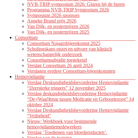
NVB-TRIP symposium 2026: Gluren bij de buren
Programma NVB-TRIP Symposium 2026
Symposium 2026 sponsors
Anneke Brand prijs 2026
Van Dijk- en posterprijzen 2026
Van Dijk- en posterprijzen 2025
Consortium
Consortium Najaarsbijeenkomst 2025
Scholingskans opzet en uitvoer van klinisch
wetenschappelijk onderzoek
Consortiumsubsidie toegekend
Verslag Consortium 26 april 2024
Verslagen eerdere Consortium-bijeenkomsten
Hemovigilantie
Verslag Deskundigheidsbevordering Hemovigilantie
“IJzersterke triggers” 12 november 2025
Verslag deskundigheidsbevordering Hemovigilantie
“De (Waal)brug tussen Medicatie en Geboortezorg” 14
oktober 2024
Verslag Deskundigheidsbevordering Hemovigilantie
“Veiligheid”
Nieuw: Werkboek voor beginnende
hemovigilantiemedewerkers
Verslag ‘Toedienen van bloedproducten’.
Verslag van de training