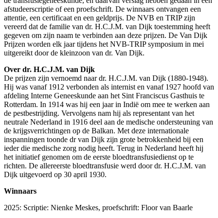
de transfusiegeneeskunde, en daarvan verslag hebben gedaan in een
afstudeerscriptie of een proefschrift. De winnaars ontvangen een
attentie, een certificaat en een geldprijs. De NVB en TRIP zijn
vereerd dat de familie van dr. H.C.J.M. van Dijk toestemming heeft
gegeven om zijn naam te verbinden aan deze prijzen. De Van Dijk
Prijzen worden elk jaar tijdens het NVB-TRIP symposium in mei
uitgereikt door de kleinzoon van dr. Van Dijk.
Over dr. H.C.J.M. van Dijk
De prijzen zijn vernoemd naar dr. H.C.J.M. van Dijk (1880-1948).
Hij was vanaf 1912 verbonden als internist en vanaf 1927 hoofd van
afdeling Interne Geneeskunde aan het Sint Franciscus Gasthuis te
Rotterdam. In 1914 was hij een jaar in Indië om mee te werken aan
de pestbestrijding. Vervolgens nam hij als representant van het
neutrale Nederland in 1916 deel aan de medische ondersteuning van
de krijgsverrichtingen op de Balkan. Met deze internationale
inspanningen toonde dr van Dijk zijn grote betrokkenheid bij een
ieder die medische zorg nodig heeft. Terug in Nederland heeft hij
het initiatief genomen om de eerste bloedtransfusiedienst op te
richten. De allereerste bloedtransfusie werd door dr. H.C.J.M. van
Dijk uitgevoerd op 30 april 1930.
Winnaars
2025: Scriptie: Nienke Meskes, proefschrift: Floor van Baarle