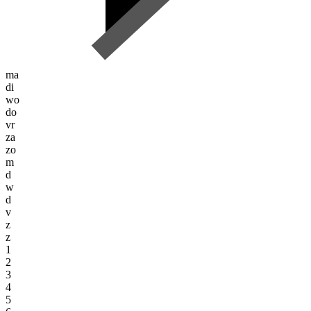
ma
di
wo
do
vr
za
zo
m
d
w
d
v
z
z
1
2
3
4
5