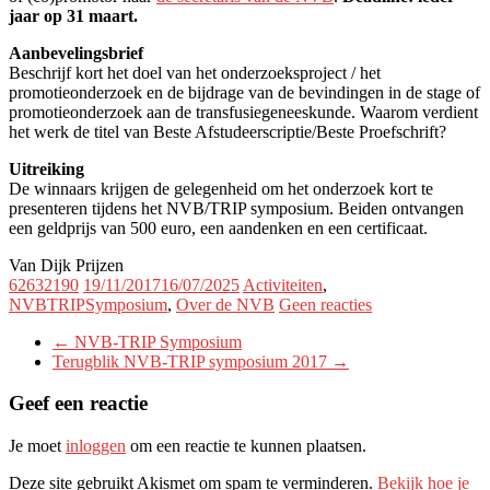
jaar op 31 maart.
Aanbevelingsbrief
Beschrijf kort het doel van het onderzoeksproject / het
promotieonderzoek en de bijdrage van de bevindingen in de stage of
promotieonderzoek aan de transfusiegeneeskunde. Waarom verdient
het werk de titel van Beste Afstudeerscriptie/Beste Proefschrift?
Uitreiking
De winnaars krijgen de gelegenheid om het onderzoek kort te
presenteren tijdens het NVB/TRIP symposium. Beiden ontvangen
een geldprijs van 500 euro, een aandenken en een certificaat.
Van Dijk Prijzen
62632190
19/11/2017
16/07/2025
Activiteiten
,
NVBTRIPSymposium
,
Over de NVB
Geen reacties
←
NVB-TRIP Symposium
Terugblik NVB-TRIP symposium 2017
→
Geef een reactie
Je moet
inloggen
om een reactie te kunnen plaatsen.
Deze site gebruikt Akismet om spam te verminderen.
Bekijk hoe je