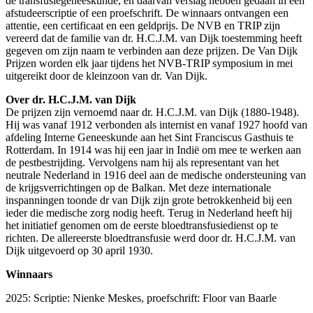
de transfusiegeneeskunde, en daarvan verslag hebben gedaan in een
afstudeerscriptie of een proefschrift. De winnaars ontvangen een
attentie, een certificaat en een geldprijs. De NVB en TRIP zijn
vereerd dat de familie van dr. H.C.J.M. van Dijk toestemming heeft
gegeven om zijn naam te verbinden aan deze prijzen. De Van Dijk
Prijzen worden elk jaar tijdens het NVB-TRIP symposium in mei
uitgereikt door de kleinzoon van dr. Van Dijk.
Over dr. H.C.J.M. van Dijk
De prijzen zijn vernoemd naar dr. H.C.J.M. van Dijk (1880-1948).
Hij was vanaf 1912 verbonden als internist en vanaf 1927 hoofd van
afdeling Interne Geneeskunde aan het Sint Franciscus Gasthuis te
Rotterdam. In 1914 was hij een jaar in Indië om mee te werken aan
de pestbestrijding. Vervolgens nam hij als representant van het
neutrale Nederland in 1916 deel aan de medische ondersteuning van
de krijgsverrichtingen op de Balkan. Met deze internationale
inspanningen toonde dr van Dijk zijn grote betrokkenheid bij een
ieder die medische zorg nodig heeft. Terug in Nederland heeft hij
het initiatief genomen om de eerste bloedtransfusiedienst op te
richten. De allereerste bloedtransfusie werd door dr. H.C.J.M. van
Dijk uitgevoerd op 30 april 1930.
Winnaars
2025: Scriptie: Nienke Meskes, proefschrift: Floor van Baarle