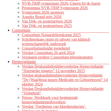
NVB-TRIP symposium 2026: Gluren bij de buren
Programma NVB-TRIP Symposium 2026
Symposium 2026 sponsors
Anneke Brand prijs 2026
Van Dijk- en posterprijzen 2026
Van Dijk- en posterprijzen 2025
Consortium
Consortium Najaarsbijeenkomst 2025
Scholingskans opzet en uitvoer van klinisch
wetenschappelijk onderzoek
Consortiumsubsidie toegekend
Verslag Consortium 26 april 2024
Verslagen eerdere Consortium-bijeenkomsten
Hemovigilantie
Verslag Deskundigheidsbevordering Hemovigilantie
“IJzersterke triggers” 12 november 2025
Verslag deskundigheidsbevordering Hemovigilantie
“De (Waal)brug tussen Medicatie en Geboortezorg” 14
oktober 2024
Verslag Deskundigheidsbevordering Hemovigilantie
“Veiligheid”
Nieuw: Werkboek voor beginnende
hemovigilantiemedewerkers
Verslag ‘Toedienen van bloedproducten’.
Verslag van de training