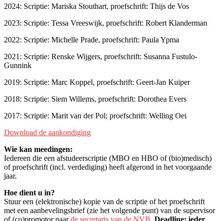
2024: Scriptie: Mariska Stouthart, proefschrift: Thijs de Vos
2023: Scriptie: Tessa Vreeswijk, proefschrift: Robert Klanderman
2022: Scriptie: Michelle Prade, proefschrift: Paula Ypma
2021: Scriptie: Renske Wijgers, proefschrift: Susanna Fustulo-
Gunnink
2019: Scriptie: Marc Koppel, proefschrift: Geert-Jan Kuiper
2018: Scriptie: Siem Willems, proefschrift: Dorothea Evers
2017: Scriptie: Marit van der Pol; proefschrift: Welling Oei
Download de aankondiging
Wie kan meedingen:
Iedereen die een afstudeerscriptie (MBO en HBO of (bio)medisch)
of proefschrift (incl. verdediging) heeft afgerond in het voorgaande
jaar.
Hoe dient u in?
Stuur een (elektronische) kopie van de scriptie of het proefschrift
met een aanbevelingsbrief (zie het volgende punt) van de supervisor
of (co)promotor naar
de secretaris van de NVB
.
Deadline: ieder