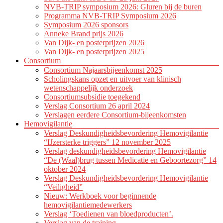
NVB-TRIP symposium 2026: Gluren bij de buren
Programma NVB-TRIP Symposium 2026
Symposium 2026 sponsors
Anneke Brand prijs 2026
Van Dijk- en posterprijzen 2026
Van Dijk- en posterprijzen 2025
Consortium
Consortium Najaarsbijeenkomst 2025
Scholingskans opzet en uitvoer van klinisch
wetenschappelijk onderzoek
Consortiumsubsidie toegekend
Verslag Consortium 26 april 2024
Verslagen eerdere Consortium-bijeenkomsten
Hemovigilantie
Verslag Deskundigheidsbevordering Hemovigilantie
“IJzersterke triggers” 12 november 2025
Verslag deskundigheidsbevordering Hemovigilantie
“De (Waal)brug tussen Medicatie en Geboortezorg” 14
oktober 2024
Verslag Deskundigheidsbevordering Hemovigilantie
“Veiligheid”
Nieuw: Werkboek voor beginnende
hemovigilantiemedewerkers
Verslag ‘Toedienen van bloedproducten’.
Verslag van de training