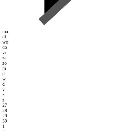
ma
di
wo
do
vr
za
zo
m
d
w
d
v
z
z
27
28
29
30
1