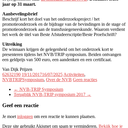
jaar op 31 maart.
Aanbevelingsbrief
Beschrijf kort het doel van het onderzoeksproject / het
promotieonderzoek en de bijdrage van de bevindingen in de stage of
promotieonderzoek aan de transfusiegeneeskunde. Waarom verdient
het werk de titel van Beste Afstudeerscriptie/Beste Proefschrift?
Uitreiking
De winnaars krijgen de gelegenheid om het onderzoek kort te
presenteren tijdens het NVB/TRIP symposium. Beiden ontvangen
een geldprijs van 500 euro, een aandenken en een certificaat.
Van Dijk Prijzen
62632190
19/11/2017
16/07/2025
Activiteiten
,
NVBTRIPSymposium
,
Over de NVB
Geen reacties
←
NVB-TRIP Symposium
Terugblik NVB-TRIP symposium 2017
→
Geef een reactie
Je moet
inloggen
om een reactie te kunnen plaatsen.
Deze site gebruikt Akismet om spam te verminderen.
Bekijk hoe je