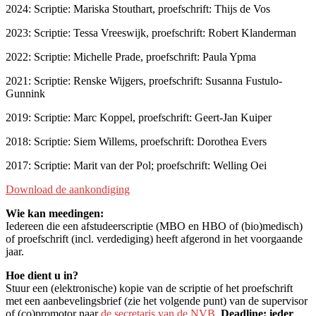
2024: Scriptie: Mariska Stouthart, proefschrift: Thijs de Vos
2023: Scriptie: Tessa Vreeswijk, proefschrift: Robert Klanderman
2022: Scriptie: Michelle Prade, proefschrift: Paula Ypma
2021: Scriptie: Renske Wijgers, proefschrift: Susanna Fustulo-
Gunnink
2019: Scriptie: Marc Koppel, proefschrift: Geert-Jan Kuiper
2018: Scriptie: Siem Willems, proefschrift: Dorothea Evers
2017: Scriptie: Marit van der Pol; proefschrift: Welling Oei
Download de aankondiging
Wie kan meedingen:
Iedereen die een afstudeerscriptie (MBO en HBO of (bio)medisch)
of proefschrift (incl. verdediging) heeft afgerond in het voorgaande
jaar.
Hoe dient u in?
Stuur een (elektronische) kopie van de scriptie of het proefschrift
met een aanbevelingsbrief (zie het volgende punt) van de supervisor
of (co)promotor naar
de secretaris van de NVB
.
Deadline: ieder