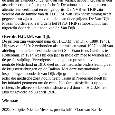
de transfusiegeneeskunde, en daarvan verslag hebben gedaan in een
afstudeerscriptie of een proefschrift. De winnaars ontvangen een
attentie, een certificaat en een geldprijs. De NVB en TRIP zijn
vereerd dat de familie van dr. H.C.J.M. van Dijk toestemming heeft
gegeven om zijn naam te verbinden aan deze prijzen. De Van Dijk
Prijzen worden elk jaar tijdens het NVB-TRIP symposium in mei
uitgereikt door de kleinzoon van dr. Van Dijk.
Over dr. H.C.J.M. van Dijk
De prijzen zijn vernoemd naar dr. H.C.J.M. van Dijk (1880-1948).
Hij was vanaf 1912 verbonden als internist en vanaf 1927 hoofd van
afdeling Interne Geneeskunde aan het Sint Franciscus Gasthuis te
Rotterdam. In 1914 was hij een jaar in Indië om mee te werken aan
de pestbestrijding. Vervolgens nam hij als representant van het
neutrale Nederland in 1916 deel aan de medische ondersteuning van
de krijgsverrichtingen op de Balkan. Met deze internationale
inspanningen toonde dr van Dijk zijn grote betrokkenheid bij een
ieder die medische zorg nodig heeft. Terug in Nederland heeft hij
het initiatief genomen om de eerste bloedtransfusiedienst op te
richten. De allereerste bloedtransfusie werd door dr. H.C.J.M. van
Dijk uitgevoerd op 30 april 1930.
Winnaars
2025: Scriptie: Nienke Meskes, proefschrift: Floor van Baarle